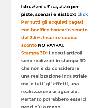
le piste
Istruzioni all'acquisto per
piste, scenari e Bistbox:
click
Per tutti gli acquisti pagati
con bonifico bancario sconto
del 2.5%. Inserire codice
sconto
NO PAYPA
L
Stampa 3D:
i nostri articoli
sono realizzati in stampa 3D
che non è da considerare
una realizzazione industriale
ma, a tutti gli effetti, una
realizzazione artigianale.
Pertanto potrebbero esserci
pezzi più o meno