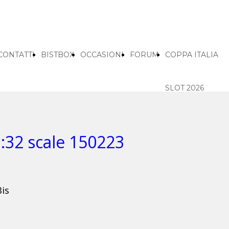
CONTATTI
BISTBOX
OCCASIONI
FORUM
COPPA ITALIA
SLOT 2026
HOME
1:32 scale
150223
ISCRIZION
ELENCO
is
ISCRITTI