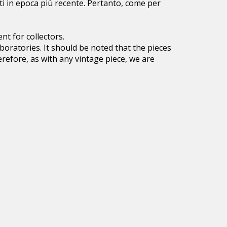
tti in epoca più recente. Pertanto, come per
CRONACA
ent for collectors.
laboratories. It should be noted that the pieces
2025
efore, as with any vintage piece, we are