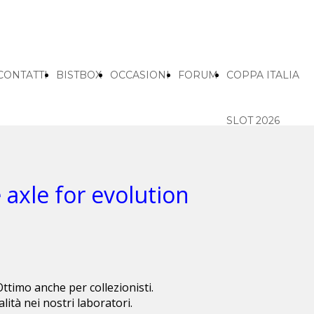
CONTATTI
BISTBOX
OCCASIONI
FORUM
COPPA ITALIA
SLOT 2026
HOME
 axle for evolution
ISCRIZION
ELENCO
 Ottimo anche per collezionisti.
lità nei nostri laboratori.
ISCRITTI